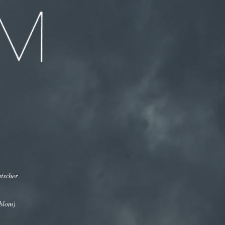
tscher
tblom)