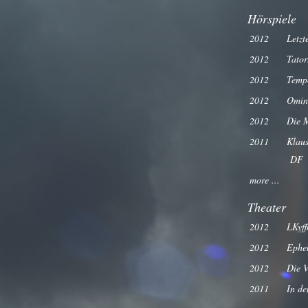
Hörspiele
2012
Letzt
2012
Tator
2012
Temp
2012
Omin
2012
Die 
2011
Klaus
DF
more ...
Theater
2012
LKyf
2012
Epheb
2012
Die V
2011
In de