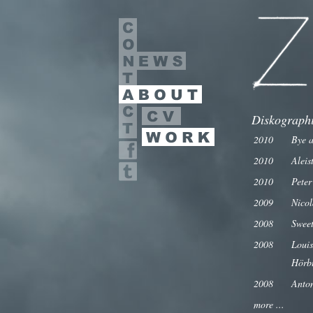
Diskograph
2010
Bye a
2010
Aleis
2010
Peter
2009
Nicol
2008
Sweet
2008
Louis
Hörbu
2008
Anton
more ...