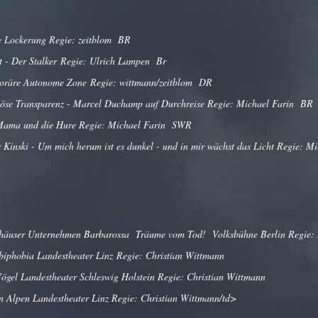
e Lockerung Regie: zeitblom BR
t - Der Stalker Regie: Ulrich Lampen Br
oräre Autonome Zone Regie: wittmann/zeitblom DR
öse Transparenz - Marcel Duchamp auf Durchreise Regie: Michael Farin BR
Mama und die Hure Regie: Michael Farin SWR
 Kinski - Um mich herum ist es dunkel - und in mir wächst das Licht Regie: Mi
fhäuser Unternehmen Barbarossa Träume vom Tod! Volksbühne Berlin Regie: 
iphobia Landestheater Linz Regie: Christian Wittmann
ögel Landestheater Schleswig Holstein Regie: Christian Wittmann
n Alpen Landestheater Linz Regie: Christian Wittmann/td>