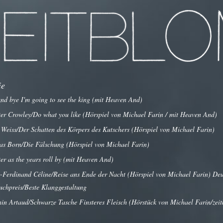
ie
nd bye I'm going to see the king (mit Heaven And)
ter Crowley/Do what you like (Hörspiel von Michael Farin / mit Heaven And)
 Weiss/Der Schatten des Körpers des Kutschers (Hörspiel von Michael Farin)
as Born/Die Fälschung (Hörspiel von Michael Farin)
er as the years roll by (mit Heaven And)
-Ferdinand Céline/Reise ans Ende der Nacht (Hörspiel von Michael Farin) Deu
chpreis/Beste Klanggestaltung
in Artaud/Schwarze Tasche Finsteres Fleisch (Hörstück von Michael Farin/zei